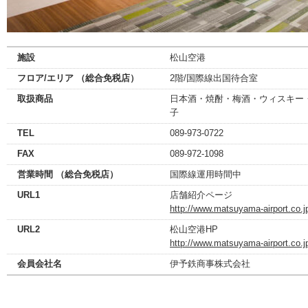
施設
松山空港
フロア/エリア （総合免税店）
2階/国際線出国待合室
取扱商品
日本酒・焼酎・梅酒・ウィスキー
子
TEL
089-973-0722
FAX
089-972-1098
営業時間 （総合免税店）
国際線運用時間中
URL1
店舗紹介ページ
http://www.matsuyama-airport.co.j
URL2
松山空港HP
http://www.matsuyama-airport.co.j
会員会社名
伊予鉄商事株式会社